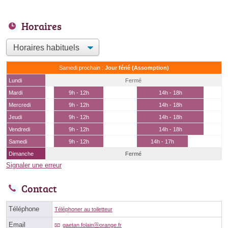
Horaires
Samedi prochain :
Jour férié (Assomption)
Lundi
Fermé
Mardi
9h - 12h
14h - 18h
Mercredi
9h - 12h
14h - 18h
Jeudi
9h - 12h
14h - 18h
Vendredi
9h - 12h
14h - 18h
Samedi
9h - 12h
14h - 17h
Dimanche
Fermé
Signaler une erreur
Contact
Téléphone
Téléphoner au toiletteur
Email
gaetan.folainⓐorange.fr