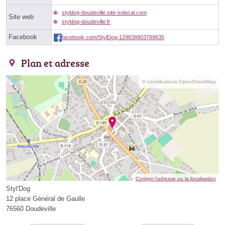
styldog-doudeville.site-solocal.com
Site web
styldog-doudeville.fr
Facebook
facebook.com/StylDog-129838903789635
Plan et adresse
© contributeurs OpenStreetMap
Corriger l’adresse ou la localisation
Styl'Dog
12 place Général de Gaulle
76560 Doudeville