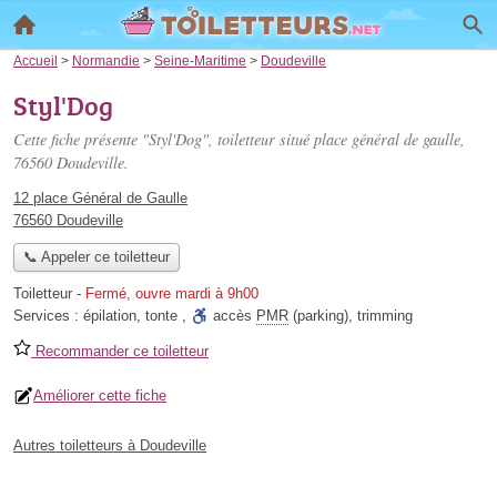
Accueil
>
Normandie
>
Seine-Maritime
>
Doudeville
Styl'Dog
Cette fiche présente "Styl'Dog", toiletteur situé
place général de gaulle
,
76560 Doudeville.
12 place Général de Gaulle
76560 Doudeville
📞 Appeler ce toiletteur
Toiletteur
-
Fermé, ouvre mardi à 9h00
Services :
épilation
,
tonte
,
accès
PMR
(parking)
,
trimming
Recommander ce toiletteur
Améliorer cette fiche
Autres toiletteurs à Doudeville