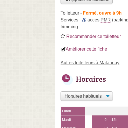
Toiletteur
-
Fermé, ouvre à 9h
Services :
accès
PMR
(parking
trimming
Recommander ce toiletteur
Améliorer cette fiche
Autres toiletteurs à Malaunay
Horaires
Lundi
Mardi
9h - 12h