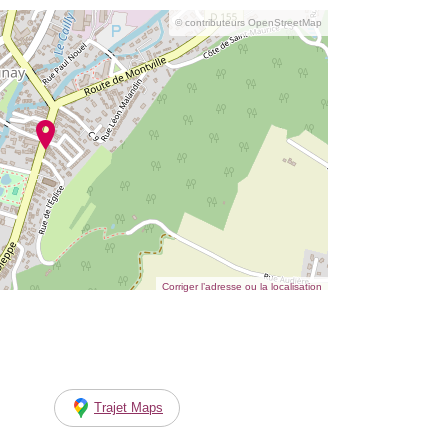
© contributeurs OpenStreetMap
Corriger l’adresse ou la localisation
Trajet Maps