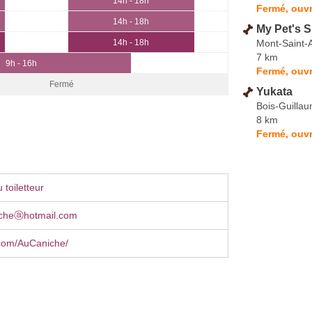
14h - 18h
Fermé, ouvr
14h - 18h
My Pet's 
Mont-Saint-
14h - 18h
7 km
9h - 16h
Fermé, ouvr
Fermé
Yukata
Bois-Guilla
8 km
Fermé, ouvr
toiletteur
icheⓐhotmail.com
com/AuCaniche/