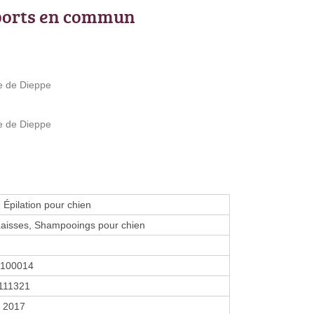
ports en commun
te de Dieppe
te de Dieppe
 Épilation pour chien
 Laisses, Shampooings pour chien
2100014
111321
r 2017