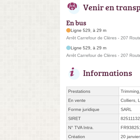
Venir en trans
En bus
Ligne 529, à 29 m
Arrêt Carrefour de Clères - 207 Rou
Ligne 529, à 29 m
Arrêt Carrefour de Clères - 207 Rou
Informations
Prestations
Trimming,
En vente
Colliers,
Forme juridique
SARL
SIRET
8251113
N° TVA Intra.
FR93825
Création
20 janvie