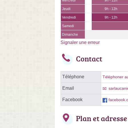
Mercredi
9h - 12h
Jeudi
9h - 12h
Vendredi
9h - 12h
Samedi
Dimanche
Signaler une erreur
Contact
Téléphone
Téléphoner au 
Email
sarlaucan
Facebook
facebook.
Plan et adresse