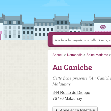
Accueil
>
Normandie
>
Seine-Maritime
Au Caniche
Cette fiche présente "Au Caniche
Malaunay.
344 Route de Dieppe
76770 Malaunay
📞 Appeler ce toiletteur