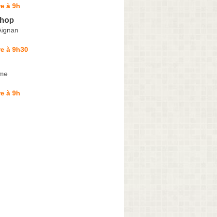
e à 9h
Shop
Aignan
e à 9h30
ume
e à 9h