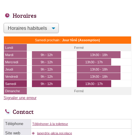
Horaires
Samedi prochain :
Jour férié (Assomption)
Lundi
Fermé
Mardi
9h - 12h
13h30 - 18h
Mercredi
9h - 12h
13h30 - 17h
Jeudi
9h - 12h
13h30 - 18h
Vendredi
9h - 12h
13h30 - 18h
Samedi
9h - 12h
13h30 - 17h
Dimanche
Fermé
Signaler une erreur
Contact
Téléphone
Téléphoner à la toiletteur
Site web
laperdrix-alicia.poi.place