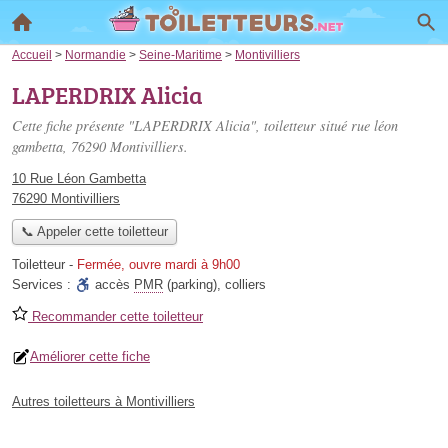
Accueil
>
Normandie
>
Seine-Maritime
>
Montivilliers
LAPERDRIX Alicia
Cette fiche présente "LAPERDRIX Alicia", toiletteur situé
rue léon
gambetta
, 76290 Montivilliers.
10 Rue Léon Gambetta
76290 Montivilliers
📞 Appeler cette toiletteur
Toiletteur
-
Fermée, ouvre mardi à 9h00
Services :
accès
PMR
(parking)
,
colliers
Recommander cette toiletteur
Améliorer cette fiche
Autres toiletteurs à Montivilliers