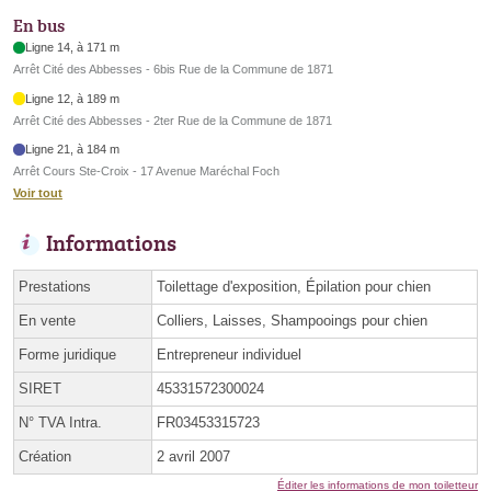
En bus
Ligne 14, à 171 m
Arrêt Cité des Abbesses - 6bis Rue de la Commune de 1871
Ligne 12, à 189 m
Arrêt Cité des Abbesses - 2ter Rue de la Commune de 1871
Ligne 21, à 184 m
Arrêt Cours Ste-Croix - 17 Avenue Maréchal Foch
Voir tout
Informations
Prestations
Toilettage d'exposition, Épilation pour chien
En vente
Colliers, Laisses, Shampooings pour chien
Forme juridique
Entrepreneur individuel
SIRET
45331572300024
N° TVA Intra.
FR03453315723
Création
2 avril 2007
Éditer les informations de mon toiletteur