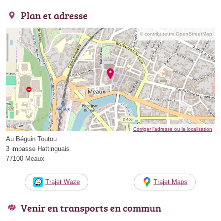
Plan et adresse
© contributeurs OpenStreetMap
Corriger l’adresse ou la localisation
Au Béguin Toutou
3 impasse Hattinguais
77100 Meaux
Trajet Waze
Trajet Maps
Venir en transports en commun