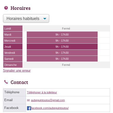
Horaires
Lundi
Fermé
Mardi
9h - 17h30
Mercredi
9h - 17h30
Jeudi
9h - 17h30
Vendredi
9h - 17h30
Samedi
9h - 17h30
Dimanche
Fermé
Signaler une erreur
Contact
Téléphone
Téléphoner à la toiletteur
Email
aubeguintoutouⓐgmail.com
Facebook
facebook.com/aubeguintoutou/