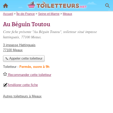
Accueil
>
Île-de-France
>
Seine-et-Marne
>
Meaux
Au Béguin Toutou
Cette fiche présente "Au Béguin Toutou", toiletteur situé
impasse
hattinguais
, 77100 Meaux.
3 impasse Hattinguais
77100 Meaux
📞 Appeler cette toiletteur
Toiletteur
-
Fermée, ouvre à 9h
Recommander cette toiletteur
Améliorer cette fiche
Autres toiletteurs à Meaux