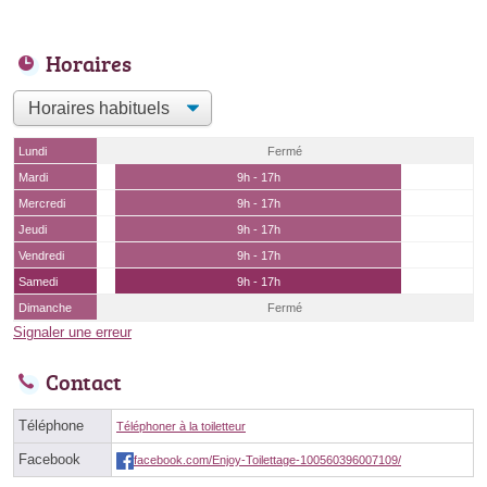
Horaires
Lundi
Fermé
Mardi
9h - 17h
Mercredi
9h - 17h
Jeudi
9h - 17h
Vendredi
9h - 17h
Samedi
9h - 17h
Dimanche
Fermé
Signaler une erreur
Contact
Téléphone
Téléphoner à la toiletteur
Facebook
facebook.com/Enjoy-Toilettage-100560396007109/