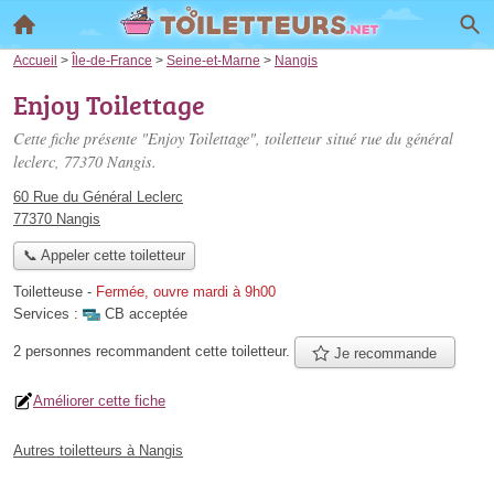
Accueil
>
Île-de-France
>
Seine-et-Marne
>
Nangis
Enjoy Toilettage
Cette fiche présente "Enjoy Toilettage", toiletteur situé
rue du général
leclerc
, 77370 Nangis.
60 Rue du Général Leclerc
77370 Nangis
📞 Appeler cette toiletteur
Toiletteuse
-
Fermée, ouvre mardi à 9h00
Services :
CB acceptée
2 personnes
recommandent
cette toiletteur.
Je recommande
Améliorer cette fiche
Autres toiletteurs à Nangis