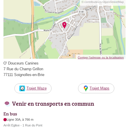
© contributeurs OpenStreetMap
Corriger l’adresse ou la localisation
O' Douceurs Canines
7 Rue du Champ Grillon
77111 Soignolles-en-Brie
Trajet Waze
Trajet Maps
Venir en transports en commun
En bus
Ligne 30A, à 766 m
Arrêt Eglise - 1 Rue du Pont