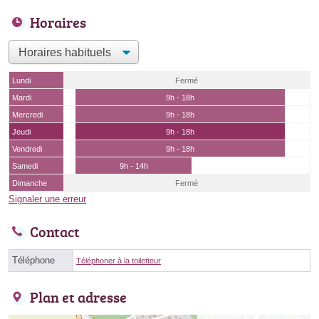
Horaires
Lundi
Fermé
Mardi
9h - 18h
Mercredi
9h - 18h
Jeudi
9h - 18h
Vendredi
9h - 18h
Samedi
9h - 14h
Dimanche
Fermé
Signaler une erreur
Contact
Téléphone
Téléphoner à la toiletteur
Plan et adresse