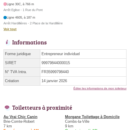
Ligne 30C, à 766 m
Arrêt Eglise - 1 Rue du Pont
Ligne 4605, à 187 m
Arrêt Hardillières - 2 Place de la Hardillière
Voir tout
Informations
Forme juridique
Entrepreneur individuel
SIRET
99979844000015
N° TVA Intra.
FR35999798440
Création
14 janvier 2026
Éditer les informations de mon toiletteur
Toiletteurs à proximité
Au Vrai Chic Canin
Morgane Toilettage à Domicile
Brie-Comte-Robert
Combs-la-Ville
7 km
9 km