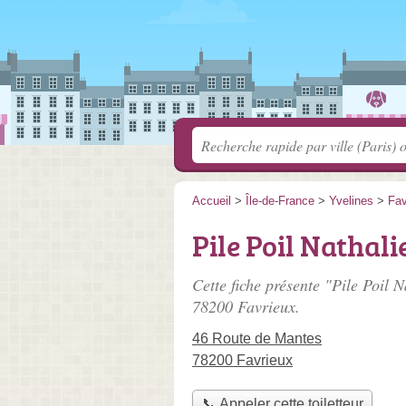
Accueil
>
Île-de-France
>
Yvelines
>
Fav
Pile Poil Nathali
Cette fiche présente "Pile Poil N
78200 Favrieux.
46 Route de Mantes
78200 Favrieux
📞 Appeler cette toiletteur