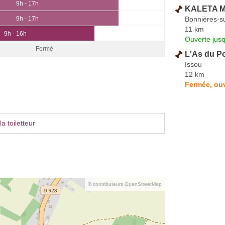
9h - 17h
KALETA 
Bonnières-s
9h - 17h
11 km
9h - 16h
Ouverte jus
Fermé
L'As du Po
Issou
12 km
Fermée, ouv
a toiletteur
© contributeurs OpenStreetMap