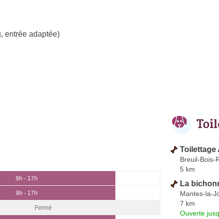
, entrée adaptée)
Toi
Toilettage
Breuil-Bois-
5 km
9h - 17h
La bichon
Mantes-la-Jo
9h - 17h
7 km
Fermé
Ouverte jus