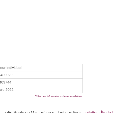
eur individuel
4400029
409744
bre 2022
Éditer les informations de mon toiletteur
athalie Route de Mantes" en partant des liens :
toiletteur Île-d