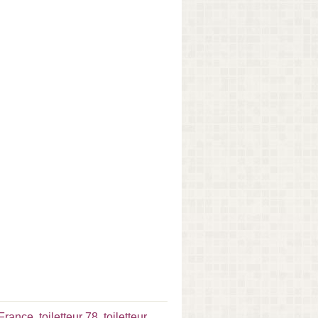
e-France
,
toiletteur 78
,
toiletteur