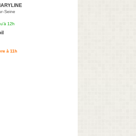
MARYLINE
ur-Seine
qu'à 12h
il
re à 11h