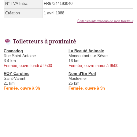
N° TVA Intra.
FR67344193040
Création
1 avril 1988
Éditer les informations de mon toiletteur
Toiletteurs à proximité
Chanadog
La Beauté Animale
Rue Saint-Antoine
Moncoutant-sur-Sèvre
3.4 km
16 km
Fermée, ouvre lundi à 9h00
Fermée, ouvre mardi à 9h00
ROY Caroline
Nom d'En Poil
Saint-Varent
Maulévrier
21 km
26 km
Fermée, ouvre à 9h
Fermée, ouvre à 9h