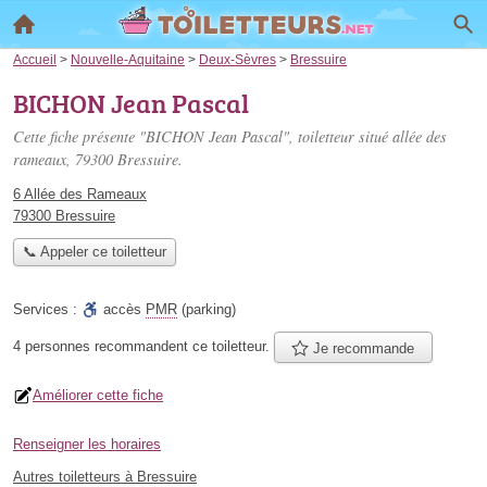
Accueil
>
Nouvelle-Aquitaine
>
Deux-Sèvres
>
Bressuire
BICHON Jean Pascal
Cette fiche présente "BICHON Jean Pascal", toiletteur situé
allée des
rameaux
, 79300 Bressuire.
6 Allée des Rameaux
79300 Bressuire
📞 Appeler ce toiletteur
Services :
accès
PMR
(parking)
4 personnes
recommandent
ce toiletteur.
Je recommande
Améliorer cette fiche
Renseigner les horaires
Autres toiletteurs à Bressuire