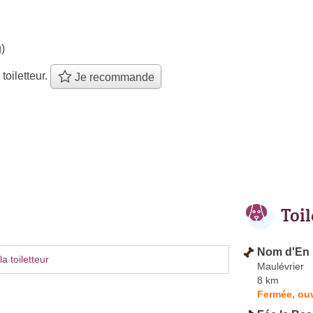
)
 toiletteur.
Je recommande
Toi
Nom d'En 
a toiletteur
Maulévrier
8 km
Fermée, ouv