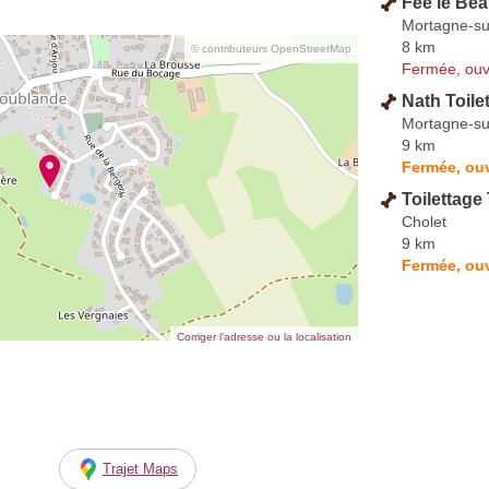
Fée le Be
Mortagne-su
8 km
© contributeurs OpenStreetMap
Fermée, ouv
Nath Toile
Mortagne-su
9 km
Fermée, ouv
Toilettage
Cholet
9 km
Fermée, ouv
Corriger l’adresse ou la localisation
Trajet Maps