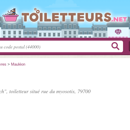
vres
>
Mauléon
h", toiletteur situé
rue du myosotis
, 79700