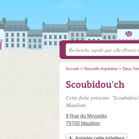
Accueil
>
Nouvelle-Aquitaine
>
Deux-Sè
Scoubidou'ch
Cette fiche présente "Scoubidou'c
Mauléon.
8 Rue du Myosotis
79700 Mauléon
📞 Appeler cette toiletteur