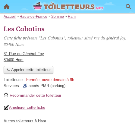
Accueil
>
Hauts-de-France
>
Somme
>
Ham
Les Cabotins
Cette fiche présente "Les Cabotins", toiletteur situé
rue du général foy
,
80400 Ham.
31 Rue du Général Foy
80400 Ham
📞 Appeler cette toiletteur
Toiletteuse
-
Fermée, ouvre demain à 9h
Services :
accès
PMR
(parking)
Recommander cette toiletteur
Améliorer cette fiche
Autres toiletteurs à Ham