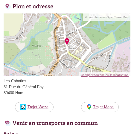
Plan et adresse
© contributeurs OpenStreetMap
Corriger l’adresse ou la localisation
Les Cabotins
31 Rue du Général Foy
80400 Ham
Trajet Waze
Trajet Maps
Venir en transports en commun
En bus