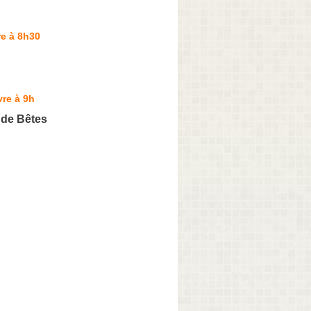
e à 8h30
re à 9h
 de Bêtes