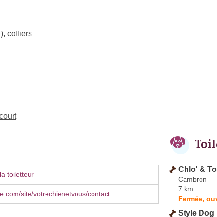
)
,
colliers
ucourt
Toi
Chlo' & To
a toiletteur
Cambron
7 km
le.com/site/votrechienetvous/contact
Fermée, ouv
Style Dog