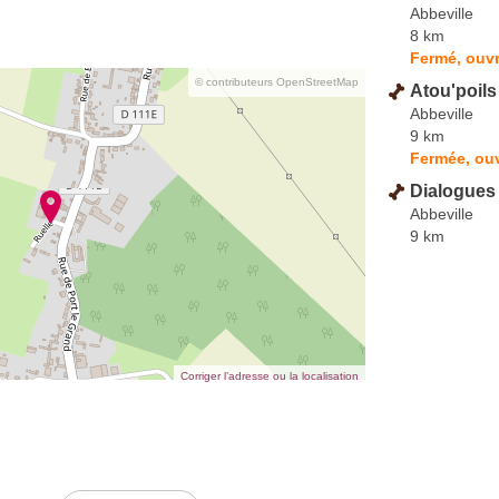
Abbeville
8 km
Fermé, ouvr
© contributeurs OpenStreetMap
Atou'poils
Abbeville
9 km
Fermée, ouv
Dialogues
Abbeville
9 km
Corriger l’adresse ou la localisation