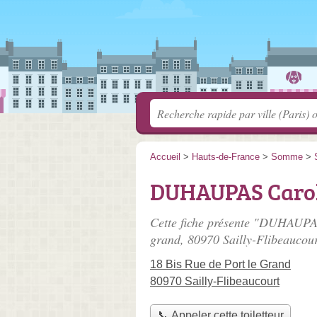
Accueil
>
Hauts-de-France
>
Somme
>
DUHAUPAS Caro
Cette fiche présente "DUHAUPAS
grand
, 80970 Sailly-Flibeaucour
18 Bis Rue de Port le Grand
80970 Sailly-Flibeaucourt
📞 Appeler cette toiletteur