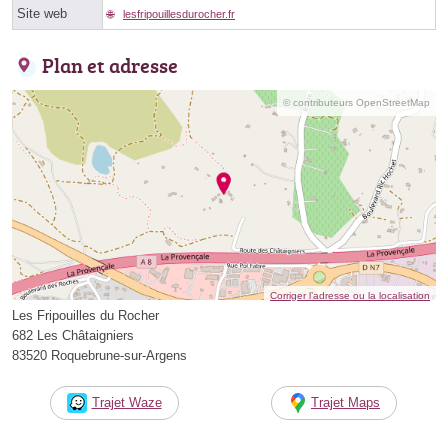
Site web
lesfripouillesdurocher.fr
Plan et adresse
© contributeurs OpenStreetMap
Corriger l’adresse ou la localisation
Les Fripouilles du Rocher
682 Les Châtaigniers
83520 Roquebrune-sur-Argens
Trajet Waze
Trajet Maps