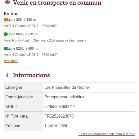
Venir en transports en commun
En bus
Ligne 826, à 690 m
Arrêt 4 Chemins/RDN7 - 2590 rdn7
Ligne 8685, à 535 m
Arrêt Rond-Point 4 Chemins - 219 impasse des figuiers
Ligne 8262, à 690 m
Arrêt 4 Chemins/RDN7 - 2590 rdn7
Voir tout
Informations
Enseigne
Les Fripouilles du Rocher
Forme juridique
Entrepreneur individuel
SIRET
52952307800044
N° TVA Intra.
FR52529523078
Création
1 juillet 2024
Éditer les informations de mon toiletteur