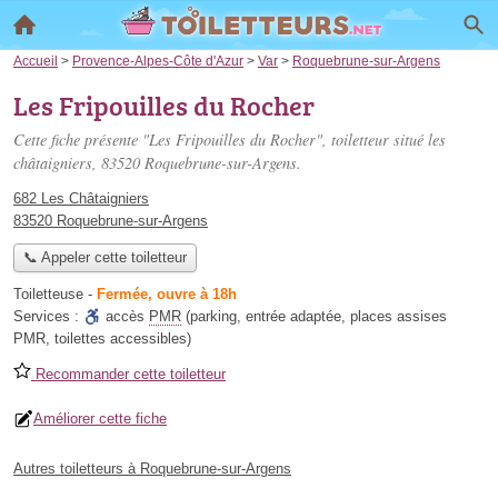
Accueil
>
Provence-Alpes-Côte d'Azur
>
Var
>
Roquebrune-sur-Argens
Les Fripouilles du Rocher
Cette fiche présente "Les Fripouilles du Rocher", toiletteur situé
les
châtaigniers
, 83520 Roquebrune-sur-Argens.
682 Les Châtaigniers
83520 Roquebrune-sur-Argens
📞 Appeler cette toiletteur
Toiletteuse
-
Fermée, ouvre à 18h
Services :
accès
PMR
(parking, entrée adaptée, places assises
PMR, toilettes accessibles)
Recommander cette toiletteur
Améliorer cette fiche
Autres toiletteurs à Roquebrune-sur-Argens