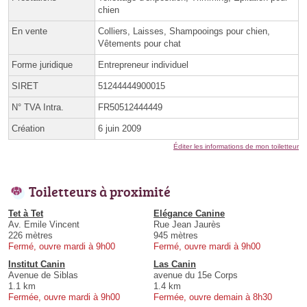
chien
En vente
Colliers, Laisses, Shampooings pour chien,
Vêtements pour chat
Forme juridique
Entrepreneur individuel
SIRET
51244444900015
N° TVA Intra.
FR50512444449
Création
6 juin 2009
Éditer les informations de mon toiletteur
Toiletteurs à proximité
Tet à Tet
Elégance Canine
Av. Emile Vincent
Rue Jean Jaurès
226 mètres
945 mètres
Fermé, ouvre mardi à 9h00
Fermé, ouvre mardi à 9h00
Institut Canin
Las Canin
Avenue de Siblas
avenue du 15e Corps
1.1 km
1.4 km
Fermée, ouvre mardi à 9h00
Fermée, ouvre demain à 8h30