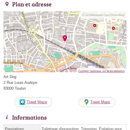
Plan et adresse
© contributeurs OpenStreetMap
Corriger l’adresse ou la localisation
Art Dog
2 Rue Louis Audoye
83000 Toulon
Trajet Waze
Trajet Maps
Informations
Prestations
Toilettage d'exposition, Trimming, Épilation pour