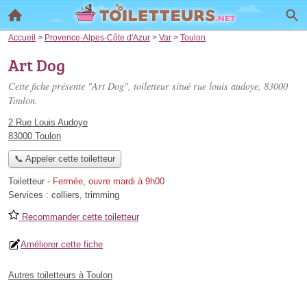
Accueil
>
Provence-Alpes-Côte d'Azur
>
Var
>
Toulon
Art Dog
Cette fiche présente "Art Dog", toiletteur situé
rue louis audoye
, 83000
Toulon.
2 Rue Louis Audoye
83000 Toulon
📞 Appeler cette toiletteur
Toiletteur
-
Fermée, ouvre mardi à 9h00
Services :
colliers
,
trimming
Recommander cette toiletteur
Améliorer cette fiche
Autres toiletteurs à Toulon