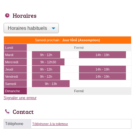
Horaires
Samedi prochain :
Jour férié (Assomption)
Lundi
Fermé
Mardi
9h - 12h
14h - 19h
Mercredi
9h - 12h30
Jeudi
9h - 12h
14h - 19h
Vendredi
9h - 12h
14h - 19h
Samedi
9h - 13h
Dimanche
Fermé
Signaler une erreur
Contact
Téléphone
Téléphoner à la toiletteur