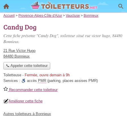
Accueil
>
Provence-Alpes-Côte d'Azur
>
Vaucluse
>
Bonnieux
Candy Dog
Cette fiche présente "Candy Dog", toiletteur situé
rue victor hugo
, 84480
Bonnieux.
21 Rue Victor Hugo
84480 Bonnieux
📞 Appeler cette toiletteur
Toiletteuse
-
Fermée, ouvre demain à 9h
Services :
accès
PMR
(parking, places assises PMR)
Recommander cette toiletteur
Améliorer cette fiche
Autres toiletteurs à Bonnieux