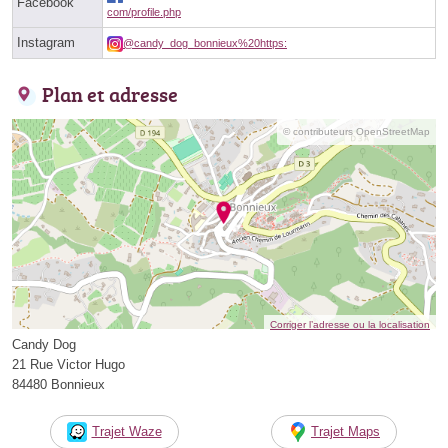
Facebook
com/profile.php
Instagram
@candy_dog_bonnieux%20https:
Plan et adresse
© contributeurs OpenStreetMap
Corriger l’adresse ou la localisation
Candy Dog
21 Rue Victor Hugo
84480 Bonnieux
Trajet Waze
Trajet Maps