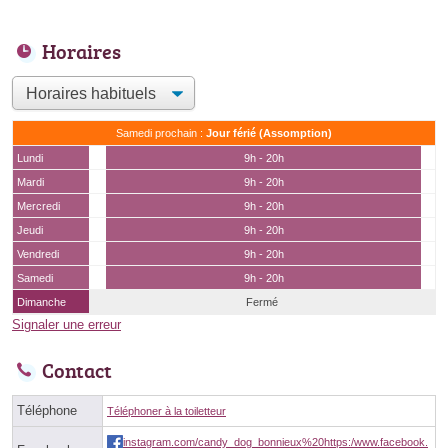
Horaires
Samedi prochain :
Jour férié (Assomption)
Lundi
9h - 20h
Mardi
9h - 20h
Mercredi
9h - 20h
Jeudi
9h - 20h
Vendredi
9h - 20h
Samedi
9h - 20h
Dimanche
Fermé
Signaler une erreur
Contact
Téléphone
Téléphoner à la toiletteur
instagram.com/candy_dog_bonnieux%20https:/www.facebook.