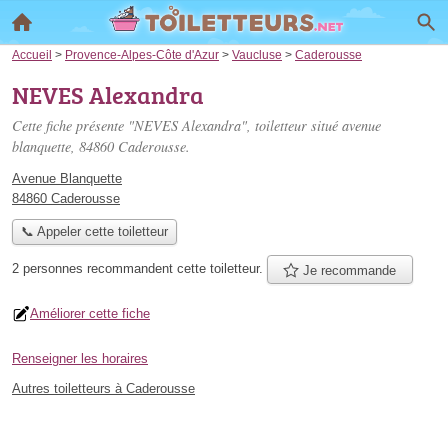
Accueil
>
Provence-Alpes-Côte d'Azur
>
Vaucluse
>
Caderousse
NEVES Alexandra
Cette fiche présente "NEVES Alexandra", toiletteur situé
avenue
blanquette
, 84860 Caderousse.
Avenue Blanquette
84860 Caderousse
📞 Appeler cette toiletteur
2 personnes
recommandent
cette toiletteur.
Je recommande
Améliorer cette fiche
Renseigner les horaires
Autres toiletteurs à Caderousse