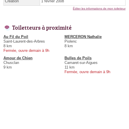
Création
1 février 2008
Éditer les informations de mon toiletteur
Toiletteurs à proximité
Au Fil du Poil
MERCERON Nathalie
Saint-Laurent-des-Arbres
Piolenc
8 km
8 km
Fermée, ouvre demain à 9h
Amour de Chien
Bulles de Poils
Chusclan
Camaret-sur-Aigues
9 km
11 km
Fermée, ouvre demain à 9h