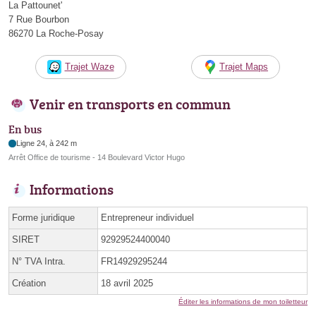
La Pattounet'
7 Rue Bourbon
86270 La Roche-Posay
Trajet Waze
Trajet Maps
Venir en transports en commun
En bus
Ligne 24, à 242 m
Arrêt Office de tourisme - 14 Boulevard Victor Hugo
Informations
Forme juridique
Entrepreneur individuel
SIRET
92929524400040
N° TVA Intra.
FR14929295244
Création
18 avril 2025
Éditer les informations de mon toiletteur