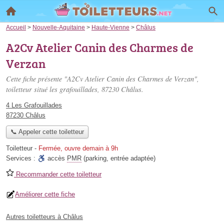
Accueil
>
Nouvelle-Aquitaine
>
Haute-Vienne
>
Châlus
A2Cv Atelier Canin des Charmes de
Verzan
Cette fiche présente "A2Cv Atelier Canin des Charmes de Verzan",
toiletteur situé
les grafouillades
, 87230 Châlus.
4 Les Grafouillades
87230 Châlus
📞 Appeler cette toiletteur
Toiletteur
-
Fermée, ouvre demain à 9h
Services :
accès
PMR
(parking, entrée adaptée)
Recommander cette toiletteur
Améliorer cette fiche
Autres toiletteurs à Châlus