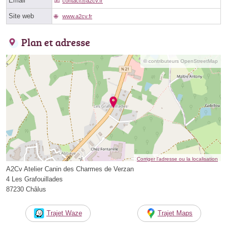
Email
contactⓐa2cv.fr
Site web
www.a2cv.fr
Plan et adresse
© contributeurs OpenStreetMap
Corriger l’adresse ou la localisation
A2Cv Atelier Canin des Charmes de Verzan
4 Les Grafouillades
87230 Châlus
Trajet Waze
Trajet Maps