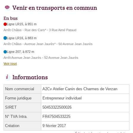
Venir en transports en commun
En bus
Ligne LR15, à 951 m
Arrêt Châlus - Rue des Cars* - 3 Rue Aimé Pataud
Ligne LR16, à 883 m
Arrêt Châlus - Avenue Jean Jaurès* - 50 Avenue Jean Jaurès
Ligne 207, à 872 m
Arrêt Avenue Jean Jaurès - 52 Avenue Jean Jaurès
Voir tout
Informations
Nom commercial
A2Cv Atelier Canin des Charmes de Verzan
Forme juridique
Entrepreneur individuel
SIRET
50453322500026
N° TVA Intra.
FR47504533225
Création
9 février 2017