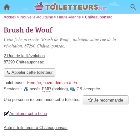
Accueil
>
Nouvelle-Aquitaine
>
Haute-Vienne
>
Châteauponsac
Brush de Wouf
Cette fiche présente "Brush de Wouf", toiletteur situé
rue de la
révolution
, 87290 Châteauponsac.
2 Rue de la Révolution
87290 Châteauponsac
📞 Appeler cette toiletteur
Toiletteuse
-
Fermée, ouvre demain à 9h
Services :
accès
PMR
(parking)
,
CB acceptée
Une personne
recommande
cette toiletteur.
Je recommande
Améliorer cette fiche
Autres toiletteurs à Châteauponsac