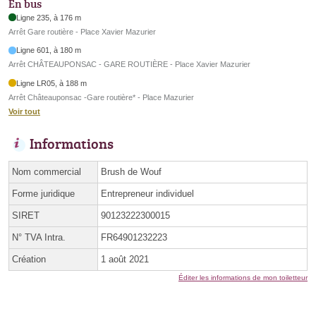
En bus
Ligne 235, à 176 m
Arrêt Gare routière - Place Xavier Mazurier
Ligne 601, à 180 m
Arrêt CHÂTEAUPONSAC - GARE ROUTIÈRE - Place Xavier Mazurier
Ligne LR05, à 188 m
Arrêt Châteauponsac -Gare routière* - Place Mazurier
Voir tout
Informations
Nom commercial
Brush de Wouf
Forme juridique
Entrepreneur individuel
SIRET
90123222300015
N° TVA Intra.
FR64901232223
Création
1 août 2021
Éditer les informations de mon toiletteur