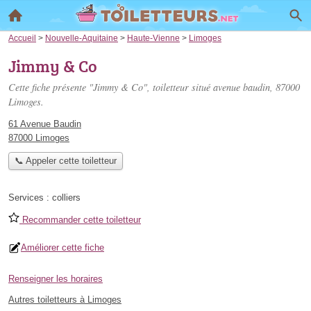
Accueil
>
Nouvelle-Aquitaine
>
Haute-Vienne
>
Limoges
Jimmy & Co
Cette fiche présente "Jimmy & Co", toiletteur situé
avenue baudin
, 87000
Limoges.
61 Avenue Baudin
87000 Limoges
📞 Appeler cette toiletteur
Services :
colliers
Recommander cette toiletteur
Améliorer cette fiche
Renseigner les horaires
Autres toiletteurs à Limoges