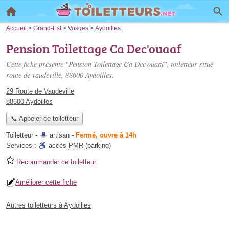
Accueil
>
Grand-Est
>
Vosges
>
Aydoilles
Pension Toilettage Ca Dec'ouaaf
Cette fiche présente "Pension Toilettage Ca Dec'ouaaf", toiletteur situé
route de vaudeville
, 88600 Aydoilles.
29 Route de Vaudeville
88600 Aydoilles
📞 Appeler ce toiletteur
Toiletteur -
artisan
-
Fermé, ouvre à 14h
Services :
accès
PMR
(parking)
Recommander ce toiletteur
Améliorer cette fiche
Autres toiletteurs à Aydoilles