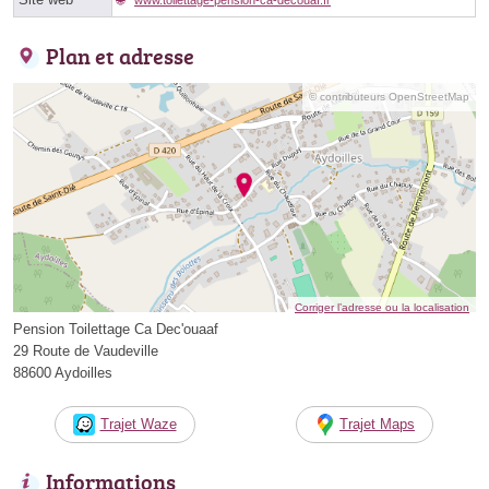
Plan et adresse
© contributeurs OpenStreetMap
Corriger l’adresse ou la localisation
Pension Toilettage Ca Dec'ouaaf
29 Route de Vaudeville
88600 Aydoilles
Trajet Waze
Trajet Maps
Informations