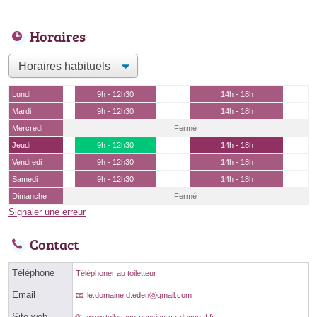
Horaires
Lundi
9h - 12h30
14h - 18h
Mardi
9h - 12h30
14h - 18h
Mercredi
Fermé
Jeudi
9h - 12h30
14h - 18h
Vendredi
9h - 12h30
14h - 18h
Samedi
9h - 12h30
14h - 18h
Dimanche
Fermé
Signaler une erreur
Contact
Téléphone
Téléphoner au toiletteur
Email
le.domaine.d.edenⓐgmail.com
Site web
www.toilettage-pension-ca-decouaf.fr