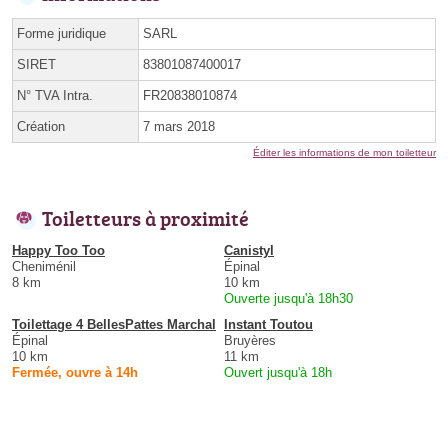
Forme juridique
SARL
SIRET
83801087400017
N° TVA Intra.
FR20838010874
Création
7 mars 2018
Éditer les informations de mon toiletteur
Toiletteurs à proximité
Happy Too Too
Canistyl
Cheniménil
Épinal
8 km
10 km
Ouverte jusqu'à 18h30
Toilettage 4 BellesPattes Marchal
Instant Toutou
Épinal
Bruyères
10 km
11 km
Fermée, ouvre à 14h
Ouvert jusqu'à 18h