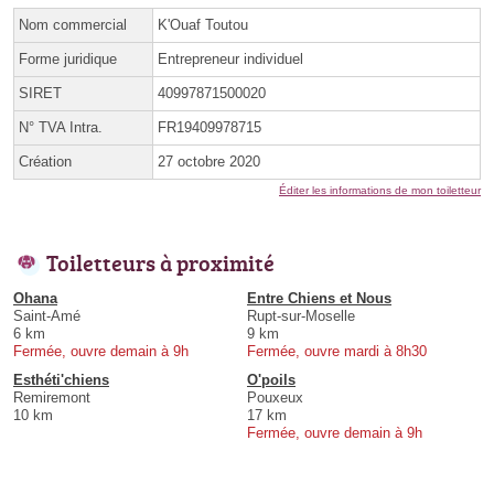
Nom commercial
K'Ouaf Toutou
Forme juridique
Entrepreneur individuel
SIRET
40997871500020
N° TVA Intra.
FR19409978715
Création
27 octobre 2020
Éditer les informations de mon toiletteur
Toiletteurs à proximité
Ohana
Entre Chiens et Nous
Saint-Amé
Rupt-sur-Moselle
6 km
9 km
Fermée, ouvre demain à 9h
Fermée, ouvre mardi à 8h30
Esthéti'chiens
O'poils
Remiremont
Pouxeux
10 km
17 km
Fermée, ouvre demain à 9h