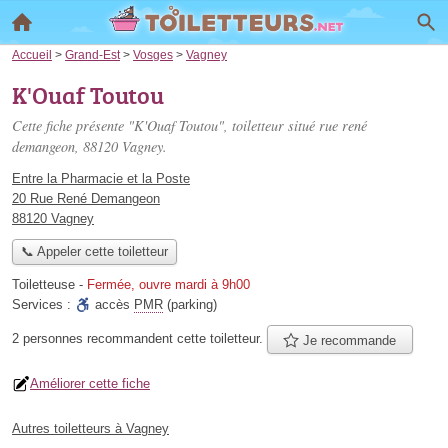
Accueil
>
Grand-Est
>
Vosges
>
Vagney
K'Ouaf Toutou
Cette fiche présente "K'Ouaf Toutou", toiletteur situé
rue rené
demangeon
, 88120 Vagney.
Entre la Pharmacie et la Poste
20 Rue René Demangeon
88120 Vagney
📞 Appeler cette toiletteur
Toiletteuse
-
Fermée, ouvre mardi à 9h00
Services :
accès
PMR
(parking)
2 personnes
recommandent
cette toiletteur.
Je recommande
Améliorer cette fiche
Autres toiletteurs à Vagney