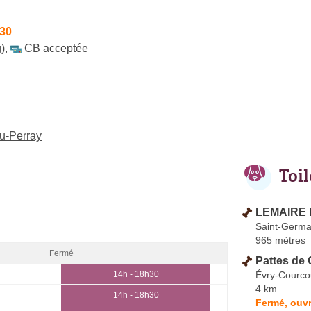
h30
)
,
CB acceptée
du-Perray
Toi
LEMAIRE 
Saint-Germai
965 mètres
Fermé
Pattes de
Évry-Courc
14h - 18h30
4 km
14h - 18h30
Fermé, ouvr