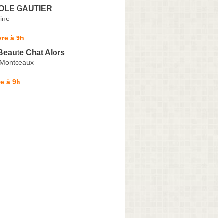
OLE GAUTIER
ine
re à 9h
Beaute Chat Alors
-Montceaux
e à 9h