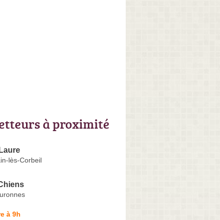
letteurs à proximité
Laure
n-lès-Corbeil
 Chiens
ouronnes
e à 9h