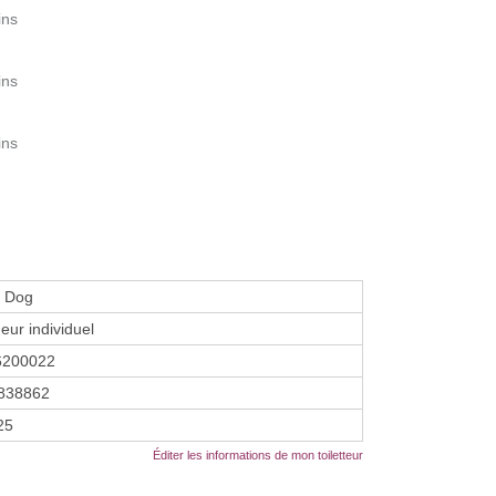
ins
ins
ins
 Dog
eur individuel
6200022
838862
25
Éditer les informations de mon toiletteur