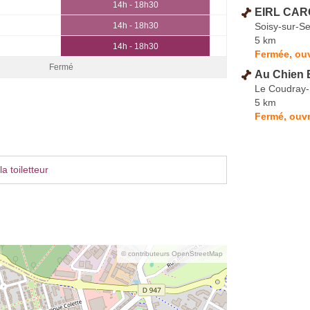
14h - 18h30
EIRL CAR
Soisy-sur-Se
14h - 18h30
5 km
14h - 18h30
Fermée, ouv
Fermé
Au Chien 
Le Coudray
5 km
Fermé, ouvr
a toiletteur
© contributeurs OpenStreetMap