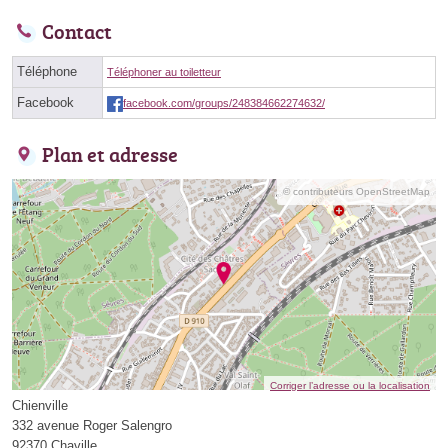
Contact
Téléphone
Téléphoner au toiletteur
Facebook
facebook.com/groups/248384662274632/
Plan et adresse
© contributeurs OpenStreetMap
Corriger l’adresse ou la localisation
Chienville
332 avenue Roger Salengro
92370 Chaville