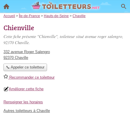
Accueil
>
Île-de-France
>
Hauts-de-Seine
>
Chaville
Chienville
Cette fiche présente "Chienville", toiletteur situé
avenue roger salengro
,
92370 Chaville.
332 avenue Roger Salengro
92370 Chaville
📞 Appeler ce toiletteur
Recommander ce toiletteur
Améliorer cette fiche
Renseigner les horaires
Autres toiletteurs à Chaville