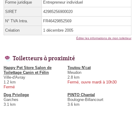
Forme juridique
Entrepreneur individuel
SIRET
42985256900020
N° TVA Intra.
FR46429852569
Création
1 décembre 2005
Éditer les informations de mon toiletteur
Toiletteurs à proximité
Happy Pet Store Salon de
Toutou N'cat
Toilettage Canin et Félin
Meudon
Ville-d'Avray
2.8 km
1.2 km
Fermé, ouvre mardi à 10h30
Fermé
Dog Privilege
PINTO Chantal
Garches
Boulogne-Billancourt
3.1 km
3.6 km