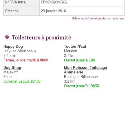
N° TVA Intra.
FR47489047951
Création
20 janvier 2016
Éditer les informations de mon toiletteur
Toiletteurs à proximité
Happy Dog
Toutou N'cat
Issy-les-Moulineaux
Meudon
2.4 km
2.7 km
Fermé, ouvre mardi à 8h00
Ouvert jusqu'à 19h
Dog Shop
Mon Polisson Toilettage
Malakoff
Animalerie
3 km
Boulogne-Billancourt
Ouverte jusqu'à 18h30
3.1 km
Ouvert jusqu'à 19h30