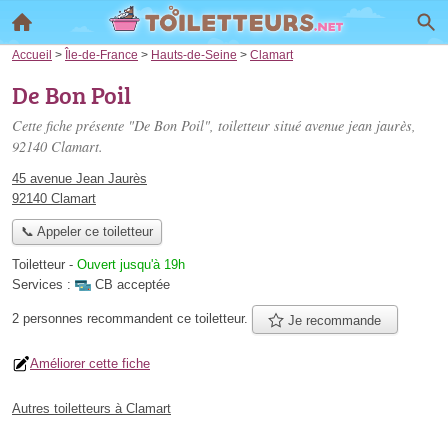
Accueil
>
Île-de-France
>
Hauts-de-Seine
>
Clamart
De Bon Poil
Cette fiche présente "De Bon Poil", toiletteur situé
avenue jean jaurès
,
92140 Clamart.
45 avenue Jean Jaurès
92140 Clamart
📞 Appeler ce toiletteur
Toiletteur
-
Ouvert jusqu'à 19h
Services :
CB acceptée
2 personnes
recommandent
ce toiletteur.
Je recommande
Améliorer cette fiche
Autres toiletteurs à Clamart