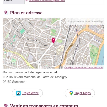
Email
bomuzo.suresnesⓐgmail.com
Plan et adresse
© contributeurs OpenStreetMap
Corriger l’adresse ou la localisation
Bomuzo salon de toilettage canin et félin
102 Boulevard Maréchal de Lattre de Tassigny
92150 Suresnes
Trajet Waze
Trajet Maps
Venir en transports en commun