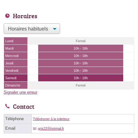
Horaires
Lundi
Fermé
Mardi
10h - 18h
Mercredi
10h - 18h
Jeudi
10h - 18h
Vendredi
10h - 18h
Samedi
10h - 18h
Dimanche
Fermé
Signaler une erreur
Contact
Téléphone
Téléphoner à la toiletteur
Email
gris22ⓐhotmail.fr