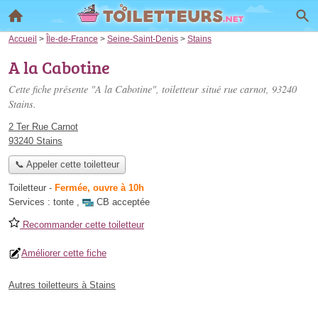
Accueil
>
Île-de-France
>
Seine-Saint-Denis
>
Stains
A la Cabotine
Cette fiche présente "A la Cabotine", toiletteur situé
rue carnot
, 93240
Stains.
2 Ter Rue Carnot
93240 Stains
📞 Appeler cette toiletteur
Toiletteur
-
Fermée, ouvre à 10h
Services :
tonte
,
CB acceptée
Recommander cette toiletteur
Améliorer cette fiche
Autres toiletteurs à Stains