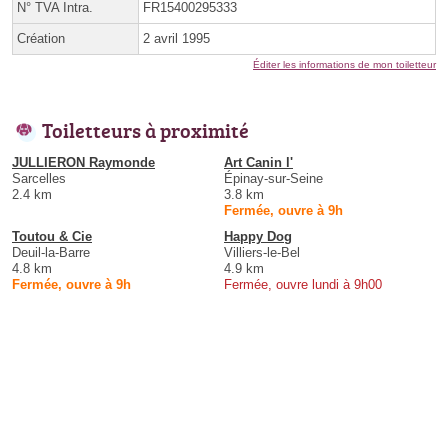
N° TVA Intra.
FR15400295333
Création
2 avril 1995
Éditer les informations de mon toiletteur
Toiletteurs à proximité
JULLIERON Raymonde
Art Canin l'
Sarcelles
Épinay-sur-Seine
2.4 km
3.8 km
Fermée, ouvre à 9h
Toutou & Cie
Happy Dog
Deuil-la-Barre
Villiers-le-Bel
4.8 km
4.9 km
Fermée, ouvre à 9h
Fermée, ouvre lundi à 9h00