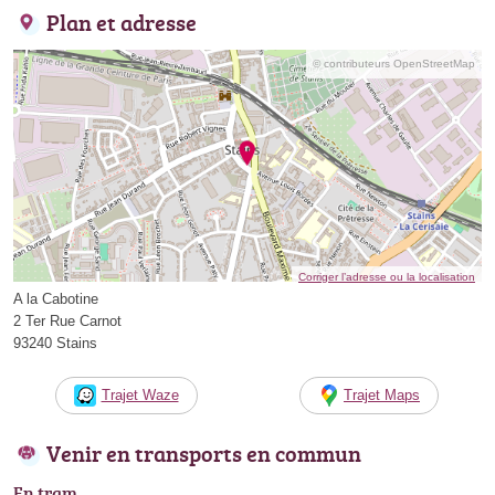
Plan et adresse
© contributeurs OpenStreetMap
Corriger l’adresse ou la localisation
A la Cabotine
2 Ter Rue Carnot
93240 Stains
Trajet Waze
Trajet Maps
Venir en transports en commun
En tram