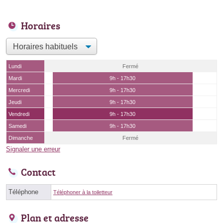
Horaires
Lundi
Fermé
Mardi
9h - 17h30
Mercredi
9h - 17h30
Jeudi
9h - 17h30
Vendredi
9h - 17h30
Samedi
9h - 17h30
Dimanche
Fermé
Signaler une erreur
Contact
Téléphone
Téléphoner à la toiletteur
Plan et adresse