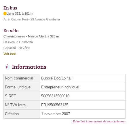
En bus
Ligne 372, à 101 m
Arrêt Gabriel Péri - 29 Avenue Gambetta
En vélo
Charentonneau - Maison Alfort, à 323 m
68 Avenue Gambetta
Capacité : 28 vélos
Voir tout
Informations
Nom commercial
Bubble Dog/Lolita.l
Forme juridique
Entrepreneur individuel
SIRET
50056313500010
N° TVA Intra.
FR19500563135
Création
1 novembre 2007
Éditer les informations de mon toiletteur