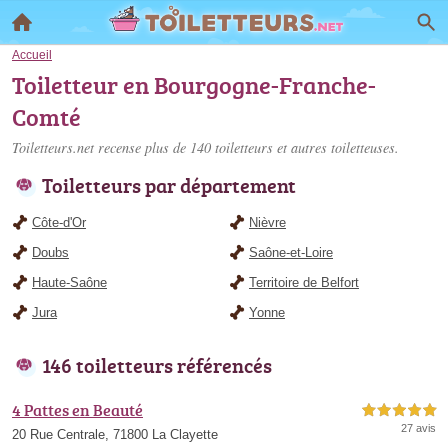
Accueil
Toiletteur en Bourgogne-Franche-
Comté
Toiletteurs.net recense plus de 140
toiletteurs
et autres toiletteuses.
Toiletteurs par département
Côte-d'Or
Nièvre
Doubs
Saône-et-Loire
Haute-Saône
Territoire de Belfort
Jura
Yonne
146 toiletteurs référencés
4 Pattes en Beauté
5,0 étoiles sur 5
27 avis
20 Rue Centrale, 71800 La Clayette