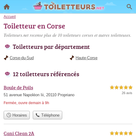
Accueil
Toiletteur en Corse
Toiletteurs.net recense plus de 10
toiletteurs corses
et autres toiletteuses.
Toiletteurs par département
Corse-du-Sud
Haute-Corse
12 toiletteurs référencés
Boule de Poils
5,0 étoiles sur 5
26 avis
51 avenue Napoléon Iii, 20110 Propriano
Fermée, ouvre demain à 9h
Horaires
Téléphone
Cani Clean 2A
5,0 étoiles sur 5