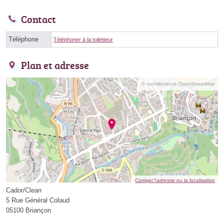
Contact
Téléphone
Téléphoner à la toiletteur
Plan et adresse
© contributeurs OpenStreetMap
Corriger l’adresse ou la localisation
Cador/Clean
5 Rue Général Colaud
05100 Briançon