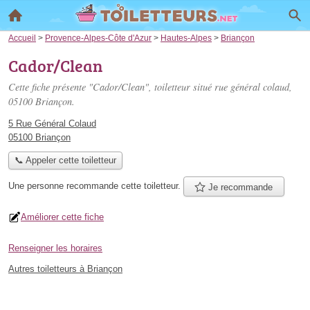
Accueil
>
Provence-Alpes-Côte d'Azur
>
Hautes-Alpes
>
Briançon
Cador/Clean
Cette fiche présente "Cador/Clean", toiletteur situé
rue général colaud
,
05100 Briançon.
5 Rue Général Colaud
05100 Briançon
📞 Appeler cette toiletteur
Une personne
recommande
cette toiletteur.
Je recommande
Améliorer cette fiche
Renseigner les horaires
Autres toiletteurs à Briançon