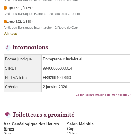
Ligne 521, à 124 m
Arrêt Les Barraques Hameau - 26 Route de Grenoble
Ligne 522, à 340 m
Arrêt Les Barraques Intermarché - 2 Route de Gap
Voir tout
Informations
Forme juridique
Entrepreneur individuel
SIRET
99466066000014
N° TVA Intra.
FR92994660660
Création
2 janvier 2026
Éditer les informations de mon toiletteur
Toiletteurs à proximité
Ass Généalogique des Hautes
Salon Melphie
Alpes
Gap
Gap
13 km