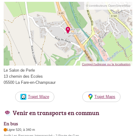
© contributeurs OpenStreetMap
Corriger l’adresse ou la localisation
Le Salon de Perle
13 chemin des Ecoles
05500 La Fare-en-Champsaur
Trajet Waze
Trajet Maps
Venir en transports en commun
En bus
Ligne 520, à 340 m
Arrêt Les Barraques Intermarché - 2 Route de Gap