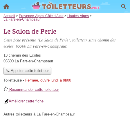
Accueil
>
Provence-Alpes-Côte d'Azur
>
Hautes-Alpes
>
La Fare-en-Champsaur
Le Salon de Perle
Cette fiche présente "Le Salon de Perle", toiletteur situé
chemin des
ecoles
, 05500 La Fare-en-Champsaur.
13 chemin des Ecoles
05500 La Fare-en-Champsaur
📞 Appeler cette toiletteur
Toiletteuse
-
Fermée, ouvre lundi à 9h00
Recommander cette toiletteur
Améliorer cette fiche
Autres toiletteurs à La Fare-en-Champsaur