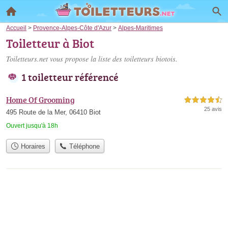
Accueil
>
Provence-Alpes-Côte d'Azur
>
Alpes-Maritimes
Toiletteur à Biot
Toiletteurs.net vous propose la liste des
toiletteurs biotois
.
1 toiletteur référencé
Home Of Grooming
4,5 étoiles sur 5
25 avis
495 Route de la Mer, 06410 Biot
Ouvert jusqu'à 18h
Horaires
Téléphone