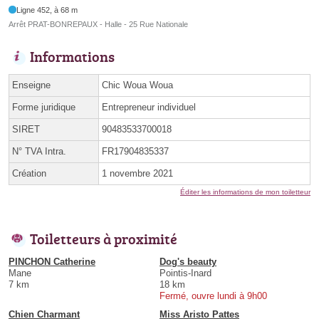
Ligne 452, à 68 m
Arrêt PRAT-BONREPAUX - Halle - 25 Rue Nationale
Informations
Enseigne
Chic Woua Woua
Forme juridique
Entrepreneur individuel
SIRET
90483533700018
N° TVA Intra.
FR17904835337
Création
1 novembre 2021
Éditer les informations de mon toiletteur
Toiletteurs à proximité
PINCHON Catherine
Dog's beauty
Mane
Pointis-Inard
7 km
18 km
Fermé, ouvre lundi à 9h00
Chien Charmant
Miss Aristo Pattes