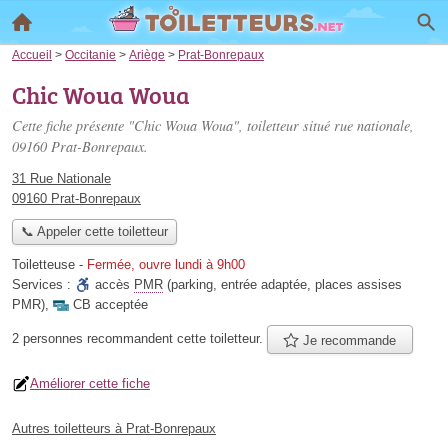
Accueil
>
Occitanie
>
Ariège
>
Prat-Bonrepaux
Chic Woua Woua
Cette fiche présente "Chic Woua Woua", toiletteur situé
rue nationale
,
09160 Prat-Bonrepaux.
31 Rue Nationale
09160 Prat-Bonrepaux
📞 Appeler cette toiletteur
Toiletteuse
-
Fermée, ouvre lundi à 9h00
Services :
accès
PMR
(parking, entrée adaptée, places assises
PMR)
,
CB acceptée
2 personnes
recommandent
cette toiletteur.
Je recommande
Améliorer cette fiche
Autres toiletteurs à Prat-Bonrepaux