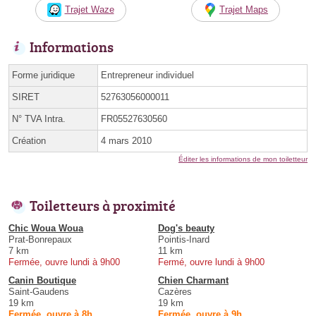
Trajet Waze
Trajet Maps
Informations
Forme juridique
Entrepreneur individuel
SIRET
52763056000011
N° TVA Intra.
FR05527630560
Création
4 mars 2010
Éditer les informations de mon toiletteur
Toiletteurs à proximité
Chic Woua Woua
Dog's beauty
Prat-Bonrepaux
Pointis-Inard
7 km
11 km
Fermée, ouvre lundi à 9h00
Fermé, ouvre lundi à 9h00
Canin Boutique
Chien Charmant
Saint-Gaudens
Cazères
19 km
19 km
Fermée, ouvre à 8h
Fermée, ouvre à 9h