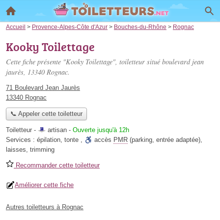
Accueil
>
Provence-Alpes-Côte d'Azur
>
Bouches-du-Rhône
>
Rognac
Kooky Toilettage
Cette fiche présente "Kooky Toilettage", toiletteur situé
boulevard jean
jaurès
, 13340 Rognac.
71 Boulevard Jean Jaurès
13340 Rognac
📞 Appeler cette toiletteur
Toiletteur -
artisan
-
Ouverte jusqu'à 12h
Services :
épilation
,
tonte
,
accès
PMR
(parking, entrée adaptée)
,
laisses
,
trimming
Recommander cette toiletteur
Améliorer cette fiche
Autres toiletteurs à Rognac