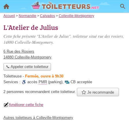
Accueil
>
Normandie
>
Calvados
>
Colleville-Montgomery
L'Atelier de Julius
Cette fiche présente "L'Atelier de Julius", toiletteur situé
rue des rosiers
,
14880 Colleville-Montgomery.
6 Rue des Rosiers
14880 Colleville-Montgomery
📞 Appeler cette toiletteur
Toiletteuse
-
Fermée, ouvre à 9h30
Services :
accès
PMR
(parking)
,
CB acceptée
2 personnes
recommandent
cette toiletteur.
Je recommande
Améliorer cette fiche
Autres toiletteurs à Colleville-Montgomery