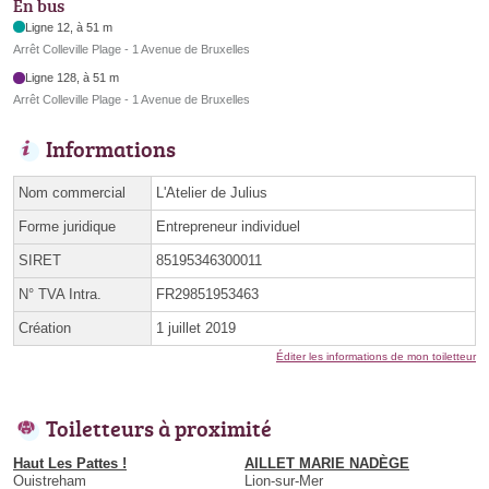
En bus
Ligne 12, à 51 m
Arrêt Colleville Plage - 1 Avenue de Bruxelles
Ligne 128, à 51 m
Arrêt Colleville Plage - 1 Avenue de Bruxelles
Informations
Nom commercial
L'Atelier de Julius
Forme juridique
Entrepreneur individuel
SIRET
85195346300011
N° TVA Intra.
FR29851953463
Création
1 juillet 2019
Éditer les informations de mon toiletteur
Toiletteurs à proximité
Haut Les Pattes !
AILLET MARIE NADÈGE
Ouistreham
Lion-sur-Mer