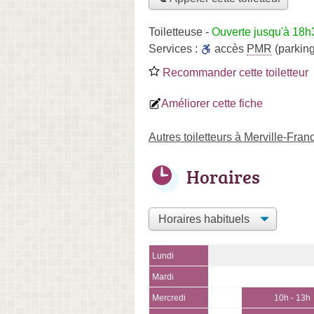
Toiletteuse
-
Ouverte jusqu'à 18h
Services :
accès
PMR
(parking
Recommander cette toiletteur
Améliorer cette fiche
Autres toiletteurs à Merville-Fran
Horaires
Lundi
Mardi
Mercredi
10h - 13h