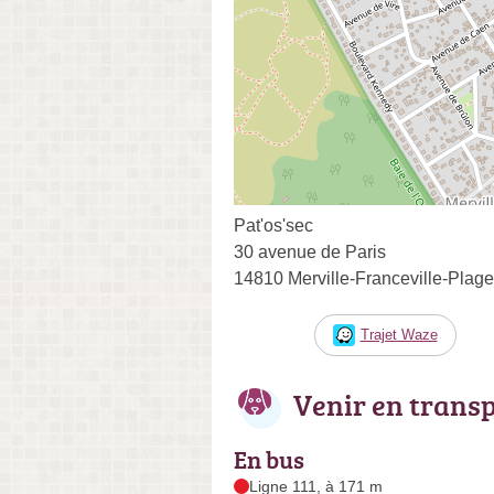
Pat'os'sec
30 avenue de Paris
14810 Merville-Franceville-Plage
Trajet Waze
Venir en trans
En bus
Ligne 111, à 171 m