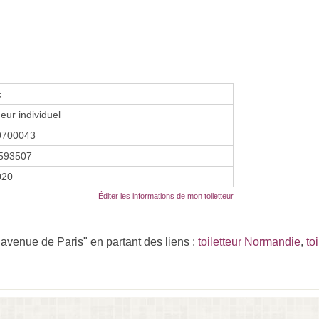
c
eur individuel
0700043
593507
2020
Éditer les informations de mon toiletteur
avenue de Paris" en partant des liens :
toiletteur Normandie
,
to