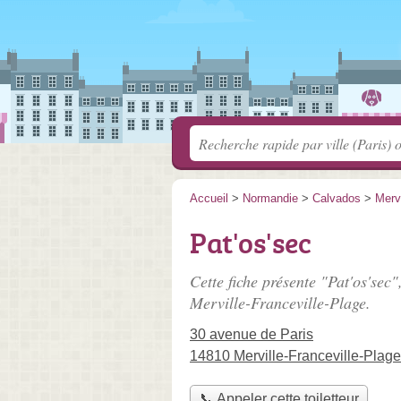
Accueil
>
Normandie
>
Calvados
>
Mervi
Pat'os'sec
Cette fiche présente "Pat'os'sec",
Merville-Franceville-Plage.
30 avenue de Paris
14810 Merville-Franceville-Plage
📞 Appeler cette toiletteur