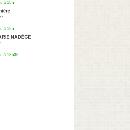
qu'à 18h
nière
er
qu'à 18h
ARIE NADÈGE
r
qu'à 18h30