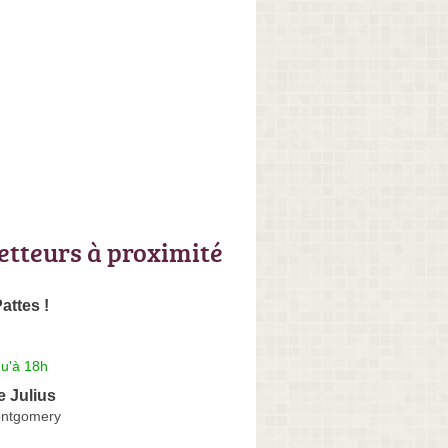
letteurs à proximité
attes !
qu'à 18h
e Julius
Montgomery