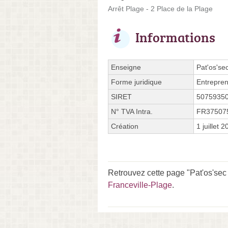
Arrêt Plage - 2 Place de la Plage
Informations
Enseigne
Pat'os'se
Forme juridique
Entrepren
SIRET
5075935
N° TVA Intra.
FR37507
Création
1 juillet 
Retrouvez cette page "Pat'os'sec 
Franceville-Plage
.