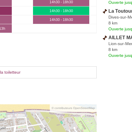
Ouverte jus
14h30 - 18h30
La Toutou
14h30 - 18h30
Dives-sur-M
14h30 - 18h30
8 km
Ouverte jus
 13h
AILLET M
Lion-sur-Me
8 km
Ouverte jus
a toiletteur
© contributeurs OpenStreetMap