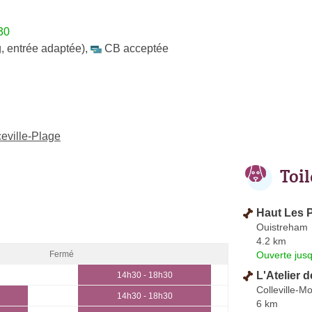
30
, entrée adaptée)
,
CB acceptée
ceville-Plage
Toi
Haut Les P
Ouistreham
4.2 km
Ouverte jus
Fermé
L'Atelier d
14h30 - 18h30
Colleville-
14h30 - 18h30
6 km