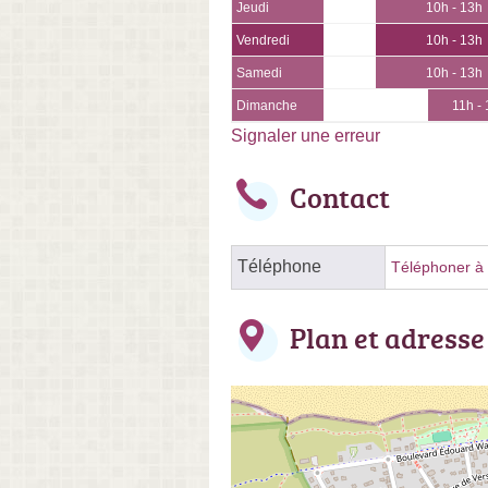
Jeudi
10h - 13h
Vendredi
10h - 13h
Samedi
10h - 13h
Dimanche
11h -
Signaler une erreur
Contact
Téléphone
Téléphoner à l
Plan et adresse