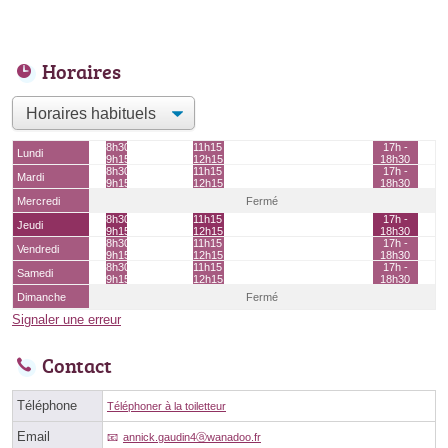
Horaires
8h30 -
11h15 -
17h -
Lundi
9h15
12h15
18h30
8h30 -
11h15 -
17h -
Mardi
9h15
12h15
18h30
Mercredi
Fermé
8h30 -
11h15 -
17h -
Jeudi
9h15
12h15
18h30
8h30 -
11h15 -
17h -
Vendredi
9h15
12h15
18h30
8h30 -
11h15 -
17h -
Samedi
9h15
12h15
18h30
Dimanche
Fermé
Signaler une erreur
Contact
Téléphone
Téléphoner à la toiletteur
Email
annick.gaudin4ⓐwanadoo.fr