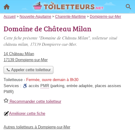
Accueil
>
Nouvelle-Aquitaine
>
Charente-Maritime
>
Dompierre-sur-Mer
Domaine de Château Milan
Cette fiche présente "Domaine de Château Milan", toiletteur situé
château milan
, 17139 Dompierre-sur-Mer.
14 Château Milan
17139 Dompierre-sur-Mer
📞 Appeler cette toiletteur
Toiletteuse
-
Fermée, ouvre demain à 8h30
Services :
accès
PMR
(parking, entrée adaptée, places assises
PMR)
Recommander cette toiletteur
Améliorer cette fiche
Autres toiletteurs à Dompierre-sur-Mer