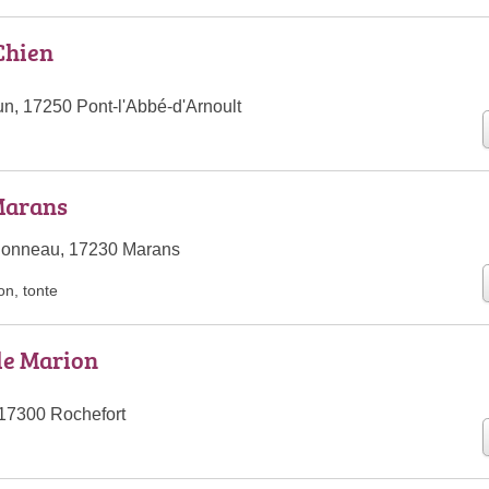
Chien
n, 17250 Pont-l'Abbé-d'Arnoult
Marans
Bonneau, 17230 Marans
ion
,
tonte
de Marion
17300 Rochefort