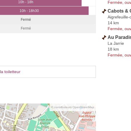
Fermée, ouv
10h - 18h
Cabots & 
10h - 18h30
Aigrefeuille-
Fermé
14 km
Fermée, ouv
Fermé
Au Paradi
La Jarrie
18 km
Fermée, ouv
a toiletteur
© contributeurs OpenStreetMap