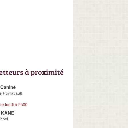
letteurs à proximité
 Canine
e Puyravault
re lundi à 9h00
 KANE
ichel