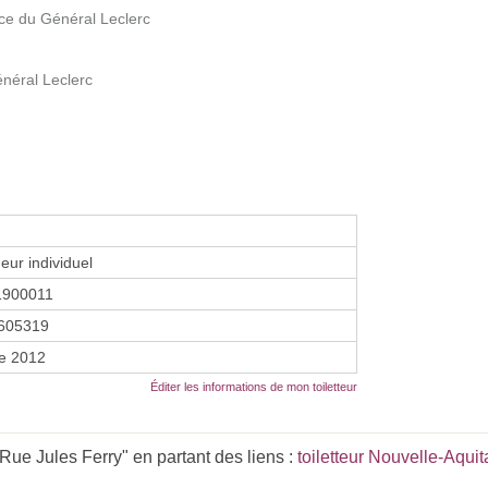
ce du Général Leclerc
néral Leclerc
eur individuel
1900011
605319
re 2012
Éditer les informations de mon toiletteur
Rue Jules Ferry" en partant des liens :
toiletteur Nouvelle-Aquit