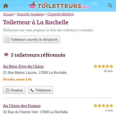
Accueil
>
Nouvelle-Aquitaine
>
Charente-Maritime
Toiletteur à La Rochelle
Toiletteurs.net vous propose la liste des
toiletteurs rochelais
.
Toiletteurs ouverts le dimanche
5 toiletteurs référencés
Au Bien-Etre du Chien
5,0 étoiles sur 5
44 avis
21 Rue Marius Lacroix, 17000 La Rochelle
Fermée, ouvre à 9h
Horaires
Téléphone
Au Chien des Dames
5,0 étoiles sur 5
4 avis
32 Rue du Chemin Vert, 17000 La Rochelle