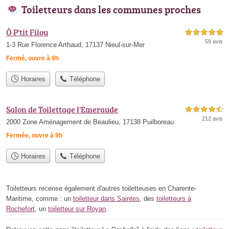
Toiletteurs dans les communes proches
Ô P'tit Filou
5,0 étoiles sur 5
59 avis
1-3 Rue Florence Arthaud, 17137 Nieul-sur-Mer
Fermé, ouvre à 9h
Horaires
Téléphone
Salon de Toilettage l'Emeraude
4,5 étoiles sur 5
212 avis
2000 Zone Aménagement de Beaulieu, 17138 Puilboreau
Fermée, ouvre à 9h
Horaires
Téléphone
Toiletteurs recense également d'autres toiletteuses en Charente-
Maritime, comme : un
toiletteur dans Saintes
, des
toiletteurs à
Rochefort
, un
toiletteur sur Royan
.