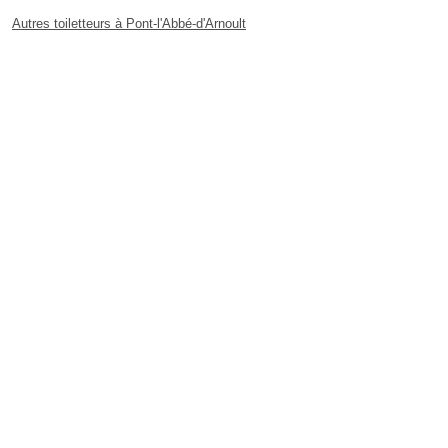
Autres toiletteurs à Pont-l'Abbé-d'Arnoult