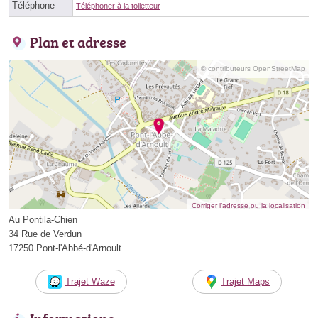
Téléphone
Téléphoner à la toiletteur
Plan et adresse
© contributeurs OpenStreetMap
Corriger l’adresse ou la localisation
Au Pontila-Chien
34 Rue de Verdun
17250 Pont-l'Abbé-d'Arnoult
Trajet Waze
Trajet Maps