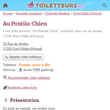
Accueil
>
Nouvelle-Aquitaine
>
Charente-Maritime
>
Pont-l'Abbé-d'Arnoult
Au Pontila-Chien
Cette fiche présente "Au Pontila-Chien", toiletteur situé
rue de verdun
,
17250 Pont-l'Abbé-d'Arnoult.
34 Rue de Verdun
17250 Pont-l'Abbé-d'Arnoult
📞 Appeler cette toiletteur
Toiletteur
-
Fermée, ouvre à 10h
Services :
accès
PMR
(parking)
Recommander cette toiletteur
Améliorer cette fiche
Présentation
Du lundi au samedi, sur rendez-vous