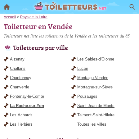
Accueil
>
Pays de la Loire
Toiletteur en Vendée
Toiletteurs.net liste les
toiletteurs de la Vendée
et les toiletteuses du 85.
Toiletteurs par ville
Aizenay
Les Sables-d'Olonne
Challans
Luçon
Chantonnay
Montaigu-Vendée
Chanverrie
Mortagne-sur-Sèvre
Fontenay-le-Comte
Pouzauges
La Roche-sur-Yon
Saint-Jean-de-Monts
Les Achards
Talmont-Saint-Hilaire
Les Herbiers
Toutes les villes