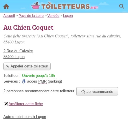
Accueil
>
Pays de la Loire
>
Vendée
>
Luçon
Au Chien Coquet
Cette fiche présente "Au Chien Coquet", toiletteur situé
rue du calvaire
,
85400 Luçon.
2 Rue du Calvaire
85400 Luçon
📞 Appeler cette toiletteur
Toiletteur
-
Ouverte jusqu'à 18h
Services :
accès
PMR
(parking)
2 personnes
recommandent
cette toiletteur.
Je recommande
Améliorer cette fiche
Autres toiletteurs à Luçon