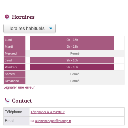
Horaires
Lundi
9h - 18h
Mardi
9h - 18h
Mercredi
Fermé
Jeudi
9h - 18h
Vendredi
9h - 18h
Samedi
Fermé
Dimanche
Fermé
Signaler une erreur
Contact
Téléphone
Téléphoner à la toiletteur
Email
auchiencoquetⓐorange.fr