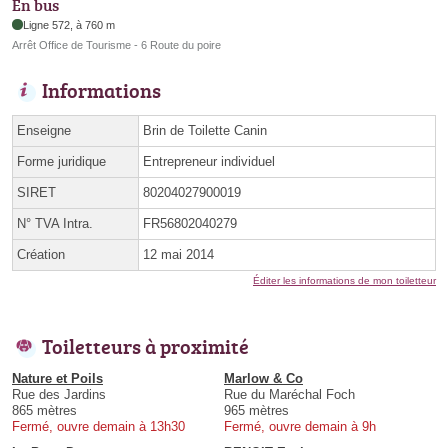
En bus
Ligne 572, à 760 m
Arrêt Office de Tourisme - 6 Route du poire
Informations
Enseigne
Brin de Toilette Canin
Forme juridique
Entrepreneur individuel
SIRET
80204027900019
N° TVA Intra.
FR56802040279
Création
12 mai 2014
Éditer les informations de mon toiletteur
Toiletteurs à proximité
Nature et Poils
Marlow & Co
Rue des Jardins
Rue du Maréchal Foch
865 mètres
965 mètres
Fermé, ouvre demain à 13h30
Fermé, ouvre demain à 9h