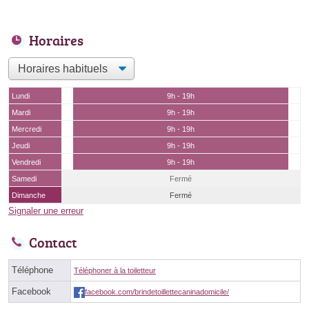
Horaires
Lundi
9h - 19h
Mardi
9h - 19h
Mercredi
9h - 19h
Jeudi
9h - 19h
Vendredi
9h - 19h
Samedi
Fermé
Dimanche
Fermé
Signaler une erreur
Contact
Téléphone
Téléphoner à la toiletteur
Facebook
facebook.com/brindetoillettecaninadomicile/