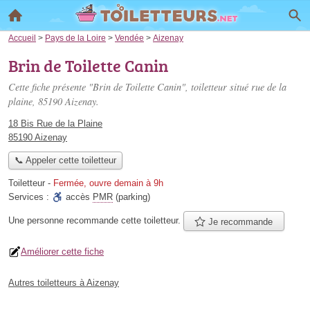
Accueil
>
Pays de la Loire
>
Vendée
>
Aizenay
Brin de Toilette Canin
Cette fiche présente "Brin de Toilette Canin", toiletteur situé
rue de la
plaine
, 85190 Aizenay.
18 Bis Rue de la Plaine
85190 Aizenay
📞 Appeler cette toiletteur
Toiletteur
-
Fermée, ouvre demain à 9h
Services :
accès
PMR
(parking)
Une personne
recommande
cette toiletteur.
Je recommande
Améliorer cette fiche
Autres toiletteurs à Aizenay