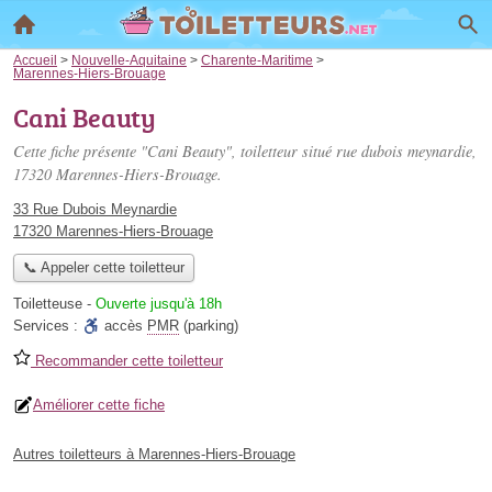
Accueil
>
Nouvelle-Aquitaine
>
Charente-Maritime
>
Marennes-Hiers-Brouage
Cani Beauty
Cette fiche présente "Cani Beauty", toiletteur situé
rue dubois meynardie
,
17320 Marennes-Hiers-Brouage.
33 Rue Dubois Meynardie
17320 Marennes-Hiers-Brouage
📞 Appeler cette toiletteur
Toiletteuse
-
Ouverte jusqu'à 18h
Services :
accès
PMR
(parking)
Recommander cette toiletteur
Améliorer cette fiche
Autres toiletteurs à Marennes-Hiers-Brouage