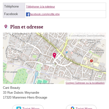
Téléphone
Téléphoner à la toiletteur
Facebook
facebook.com/profile.php
Plan et adresse
© contributeurs OpenStreetMap
Corriger l’adresse ou la localisation
Cani Beauty
33 Rue Dubois Meynardie
17320 Marennes-Hiers-Brouage
Trajet Waze
Trajet Maps