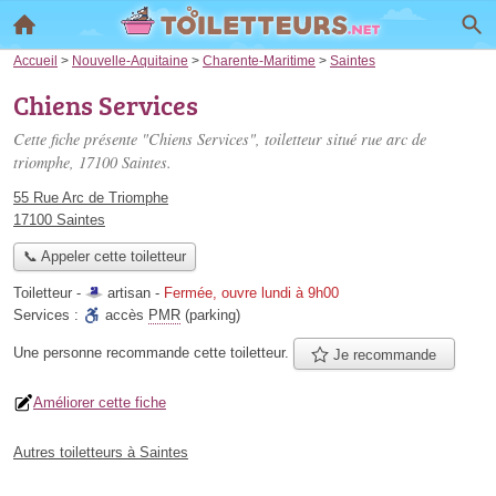
Accueil
>
Nouvelle-Aquitaine
>
Charente-Maritime
>
Saintes
Chiens Services
Cette fiche présente "Chiens Services", toiletteur situé
rue arc de
triomphe
, 17100 Saintes.
55 Rue Arc de Triomphe
17100 Saintes
📞 Appeler cette toiletteur
Toiletteur -
artisan
-
Fermée, ouvre lundi à 9h00
Services :
accès
PMR
(parking)
Une personne
recommande
cette toiletteur.
Je recommande
Améliorer cette fiche
Autres toiletteurs à Saintes