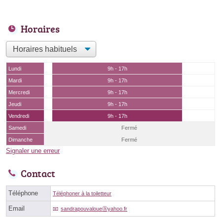
Horaires
Lundi
9h - 17h
Mardi
9h - 17h
Mercredi
9h - 17h
Jeudi
9h - 17h
Vendredi
9h - 17h
Samedi
Fermé
Dimanche
Fermé
Signaler une erreur
Contact
Téléphone
Téléphoner à la toiletteur
Email
sandrapouvaloueⓐyahoo.fr