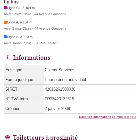
En bus
Ligne C+, à 104 m
Arrêt Sainte Claire - 44 Avenue Gambetta
Ligne A, à 104 m
Arrêt Sainte Claire - 44 Avenue Gambetta
Ligne B, à 170 m
Arrêt Jardin Public - 51 Rue Gautier
Informations
Enseigne
Chiens Services
Forme juridique
Entrepreneur individuel
SIRET
42013261500030
N° TVA Intra.
FR33420132615
Création
2 janvier 2008
Éditer les informations de mon toiletteur
Toiletteurs à proximité