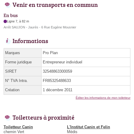
Venir en transports en commun
En bus
Ligne 7, à 82 m
Arrêt SAUJON - Jaurès - 6 Rue Eugène Mousnier
Informations
Marques
Pro Plan
Forme juridique
Entrepreneur individuel
SIRET
32548863300059
N° TVA Intra.
FR85325488633
Création
1 décembre 2011
Éditer les informations de mon toiletteur
Toiletteurs à proximité
Toiletteur Canin
L'Institut Canin et Felin
chemin Vert
Médis