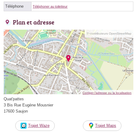
Téléphone
Téléphoner au toiletteur
Plan et adresse
© contributeurs OpenStreetMap
Corriger l’adresse ou la localisation
Quat'pattes
3 Bis Rue Eugène Mousnier
17600 Saujon
Trajet Waze
Trajet Maps