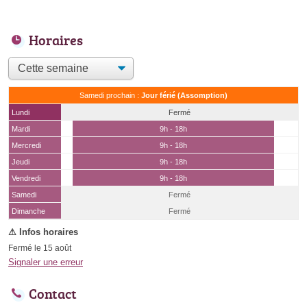
Horaires
Samedi prochain :
Jour férié (Assomption)
Lundi
Fermé
Mardi
9h - 18h
Mercredi
9h - 18h
Jeudi
9h - 18h
Vendredi
9h - 18h
Samedi
Fermé
(15 août)
Dimanche
Fermé
Fermé le 15 août
Signaler une erreur
Contact