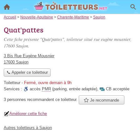
Accueil
>
Nouvelle-Aquitaine
>
Charente-Maritime
>
Saujon
Quat'pattes
Cette fiche présente "Quat'pattes", toiletteur situé
rue eugène mousnier
,
17600 Saujon.
3 Bis Rue Eugène Mousnier
17600 Saujon
📞 Appeler ce toiletteur
Toiletteur
-
Fermé, ouvre demain à 9h
Services :
accès
PMR
(parking, entrée adaptée)
,
CB acceptée
3 personnes
recommandent
ce toiletteur.
Je recommande
Améliorer cette fiche
Autres toiletteurs à Saujon