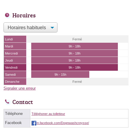
Horaires
Lundi
Fermé
Mardi
9h - 18h
Mercredi
9h - 18h
Jeudi
9h - 18h
Vendredi
9h - 18h
Samedi
9h - 15h
Dimanche
Fermé
Signaler une erreur
Contact
Téléphone
Téléphoner au toiletteur
Facebook
m.facebook.com/Dognwashcreysse/