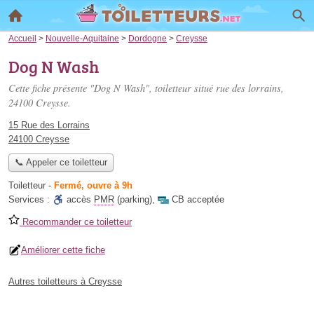
Accueil
>
Nouvelle-Aquitaine
>
Dordogne
>
Creysse
Dog N Wash
Cette fiche présente "Dog N Wash", toiletteur situé
rue des lorrains
,
24100 Creysse.
15 Rue des Lorrains
24100 Creysse
📞 Appeler ce toiletteur
Toiletteur
-
Fermé, ouvre à 9h
Services :
accès
PMR
(parking)
,
CB acceptée
Recommander ce toiletteur
Améliorer cette fiche
Autres toiletteurs à Creysse