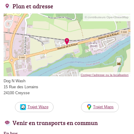
Plan et adresse
© contributeurs OpenStreetMap
Corriger l’adresse ou la localisation
Dog N Wash
15 Rue des Lorrains
24100 Creysse
Trajet Waze
Trajet Maps
Venir en transports en commun
En bus